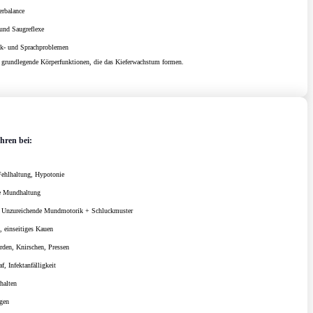
erbalance
 und Saugreflexe
ck- und Sprachproblemen
n grundlegende Körperfunktionen, die das Kieferwachstum formen.
hren bei:
Fehlhaltung, Hypotonie
e Mundhaltung
, Unzureichende Mundmotorik + Schluckmuster
 einseitiges Kauen
rden, Knirschen, Pressen
f, Infektanfälligkeit
halten
ngen