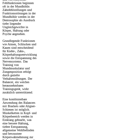
Fehlfunktionen beginnen
oft in der Mundhöhle.
Zahnfehlstellungen und
Funktionsstörungen in der
Mundhöhle werden in der
Dentosophie als Ausdruck
tiefer liegender
Ungleichgewichte in
Körper, Haltung oder
Psyche angesehen.
Grundlegende Funktionen
wie Atmen, Schlucken und
Kauen sind entscheidend
für Kiefer-, Zahn-,
Körperhaltungsentwicklung
sowie die Entspannung des
Nervensystems. Das
Training von
Mundmuskulatur und
Zungenposition erfolgt
durch gezielte
Verhaltensübungen. Der
Balancer, ein weiches
herausnehmbares
Trainingsgerät, wirkt
zusätzlich unterstützend.
Eine kombinierbare
Anwendung des Balancers
mit Brackets oder Aligner-
Schienen ist möglich.
Muskelketten in Kopf- und
Körperbereich werden in
Einklang gebracht, was
eine bessere Haltung,
tiefere Entspannung,
allgemeine Wohlbefinden
und bewusstere
Körperwahrnehmung zur