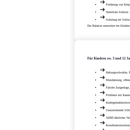
Förderung von Körp
Natürliche Schluck-
Schulung bei Schlu
Der Balancer unterstützt bei Kinder
Für Kindern zw. 3 und 12 Ja
Haltungsschwäche, 
Mundatmung, offen
Falsche Zungenlage
Probleme mit Kauen,
Kiefergelenkbeschwe
Unzureichender Schla
ADHS-ähnliches Ver
Koordinationsstöru