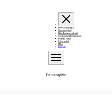
Physiotherapie
Dentosophie
Kindergesundheit
Gesundheitsberatung
Praxis-Infos
Über mich
Blog
Kontakt
Dentosophie