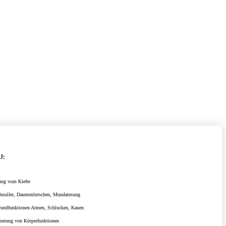
J:
ung vom Kiefer
hnuller, Daumenlutschen, Mundatmung
Grundfunktionen Atmen, Schlucken, Kauen
sserung von Körperfunktionen