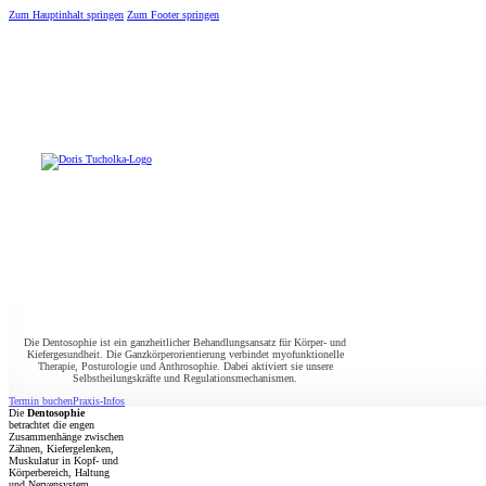
Zum Hauptinhalt springen
Zum Footer springen
Die Dentosophie ist ein ganzheitlicher Behandlungsansatz für Körper- und
Kiefergesundheit. Die Ganzkörperorientierung verbindet myofunktionelle
Therapie, Posturologie und Anthrosophie. Dabei aktiviert sie unsere
Selbstheilungskräfte und Regulationsmechanismen.
Termin buchen
Praxis-Infos
Die
Dentosophie
betrachtet die engen
Zusammenhänge zwischen
Zähnen, Kiefergelenken,
Muskulatur in Kopf- und
Körperbereich, Haltung
und Nervensystem.