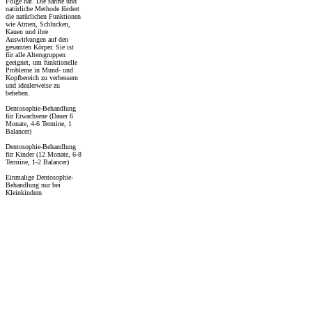
Folge hat. Die sanfte und
natürliche Methode fördert
die natürlichen Funktionen
wie Atmen, Schlucken,
Kauen und ihre
Auswirkungen auf den
gesamten Körper. Sie ist
für alle Altersgruppen
geeignet, um funktionelle
Probleme in Mund- und
Kopfbereich zu verbessern
und idealerweise zu
beheben.
Dentosophie-Behandlung
für Erwachsene (Dauer 6
Monate, 4-6 Termine, 1
Balancer)
Dentosophie-Behandlung
für Kinder (12 Monate, 6-8
Termine, 1-2 Balancer)
Einmalige Dentosophie-
Behandlung nur bei
Kleinkindern